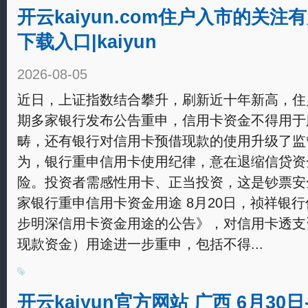
开云kaiyun.com住户入市的关注有所
下载入口|kaiyun
2026-08-05
近日，上证指数结合攀升，刷新近十年新高，住
期多家银行发布公告重申，信用卡资金不得用于
畴，还有银行对信用卡预借现款的使用升级了监
为，银行重申信用卡使用纪律，意在退缩信贷资
险。投资者需感性用卡、正当投资，这是钞票安
家银行重申信用卡资金用途 8月20日，祯祥银
步明深信用卡资金用途的公告》，对信用卡透支
现款资金）用途进一步重申，包括不得...
开云kaiyun官方网站 广西 6月30日-