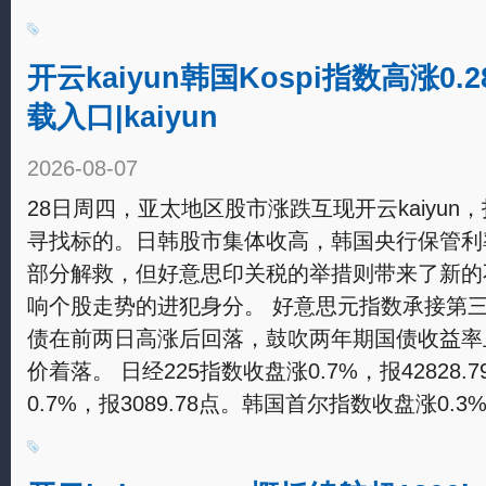
开云kaiyun韩国Kospi指数高涨0.28
载入口|kaiyun
2026-08-07
28日周四，亚太地区股市涨跌互现开云kaiyu
寻找标的。日韩股市集体收高，韩国央行保管利
部分解救，但好意思印关税的举措则带来了新的
响个股走势的进犯身分。 好意思元指数承接第
债在前两日高涨后回落，鼓吹两年期国债收益率上
价着落。 日经225指数收盘涨0.7%，报42828
0.7%，报3089.78点。韩国首尔指数收盘涨0.3%，报