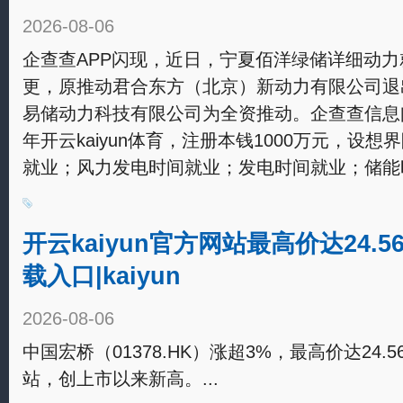
2026-08-06
企查查APP闪现，近日，宁夏佰洋绿储详细动
更，原推动君合东方（北京）新动力有限公司退
易储动力科技有限公司为全资推动。企查查信息闪
年开云kaiyun体育，注册本钱1000万元，设
就业；风力发电时间就业；发电时间就业；储能时
开云kaiyun官方网站最高价达24.56
载入口|kaiyun
2026-08-06
中国宏桥（01378.HK）涨超3%，最高价达24.5
站，创上市以来新高。...