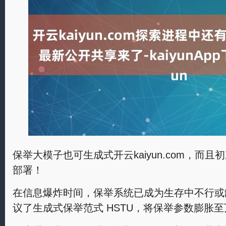
保举大模子也可生成式开云kaiyun.com，而且
部署！
在信息爆炸时间，保举系统已成为生存中不行或缺
议了生成式保举范式 HSTU，将保举参数膨胀