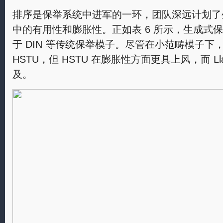
排序是保举系统中进军的一环，团队深远计划了
中的有用性和膨胀性。正如表 6 所示，生成式
于 DIN 等传统保举模子。尽管在小范畴模子下，L
HSTU，但 HSTU 在膨胀性方面更具上风，而 L
及。