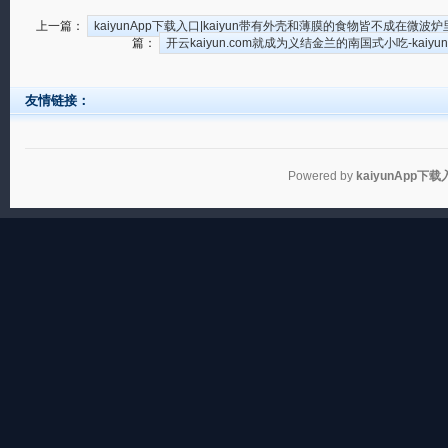
上一篇：
kaiyunApp下载入口|kaiyun带有外壳和薄膜的食物皆不成在微波炉里加热
篇：
开云kaiyun.com就成为义结金兰的南国式小吃-kaiyunA
友情链接：
Powered by
kaiyunApp下载入