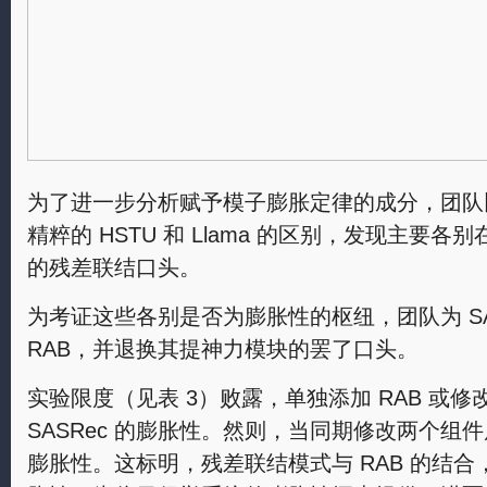
为了进一步分析赋予模子膨胀定律的成分，团队比较
精粹的 HSTU 和 Llama 的区别，发现主要各
的残差联结口头。
为考证这些各别是否为膨胀性的枢纽，团队为 SASR
RAB，并退换其提神力模块的罢了口头。
实验限度（见表 3）败露，单独添加 RAB 或
SASRec 的膨胀性。然则，当同期修改两个组件
膨胀性。这标明，残差联结模式与 RAB 的结