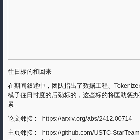
往日标的和回来
在期间叙述中，团队指出了数据工程、Tokeniz
模子往日忖度的后劲标的，这些标的将匡助惩办
景。
论文邻接 : https://arxiv.org/abs/2412.00714
主页邻接 : https://github.com/USTC-StarTeam