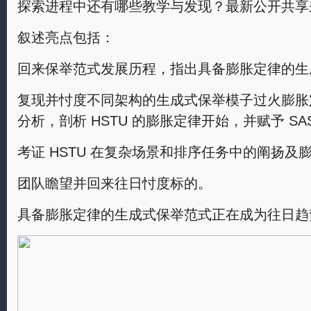
探索进程中还有哪些教学与发现？最新公开共享
叙述亮点包括：
回来保举范式发展历程，指出具备膨胀定律的生
复现并忖度不同架构的生成式保举模子过火膨胀
分析，剖析 HSTU 的膨胀定律开始，并赋予 SA
考证 HSTU 在复杂场景和排序任务中的阐扬及
团队瞻望并回来往日忖度标的。
具备膨胀定律的生成式保举范式正在成为往日趋