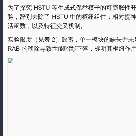
为了探究 HSTU 等生成式保举模子的可膨胀性
验，辞别去除了 HSTU 中的枢纽组件：相对提神力
活函数，以及特征交叉机制。
实验限度（见表 2）败露，单一模块的缺失并
RAB 的移除导致性能昭彰下落，标明其枢纽作